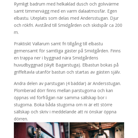
Rymligt badrum med helkaklad dusch och golvvärme
samt timmervägg med en varm dalaatmosfär. Egen
elbastu. Uteplats som delas med Andersstugan. Djur
och rökfri. Avstånd till Smidgården och skidspår ca 200
m.
Praktiskt Vallarum samt fri tillgång till elbastu
gemensamt för samtliga gäster på Smidgården. Finns
en trappa ner i byggnad nära Smidgårdens
huvudbyggnad (skylt Bagarstuga). Elbastun bokas på
griffeltavla utanför bastun och startas av gästen själv.
Andra delen av parstugan (4 bäddar) är Andersstugan.
Plomberad dörr finns mellan parstugorna och kan
öppnas vid förfrågan när samma sällskap bor i
stugorna. Boka båda stugorna om ni är ett större
sällskap och skriv i meddelande att ni önskar öppna
dörren.