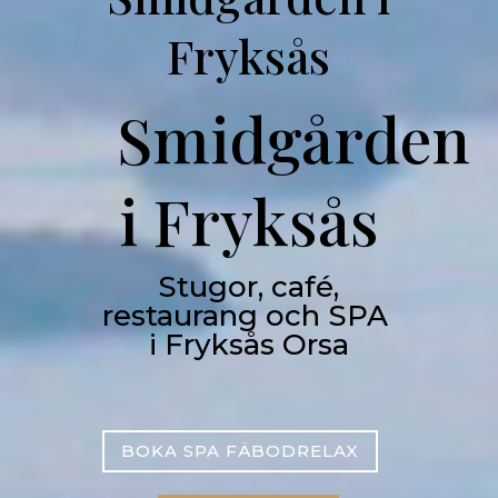
Fryksås
Smidgården
i Fryksås
Stugor, café,
restaurang och SPA
i Fryksås Orsa
BOKA SPA FÄBODRELAX