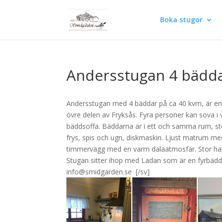
Boka stugor
Andersstugan 4 bädd
Andersstugan med 4 bäddar på ca 40 kvm, är en 
övre delen av Fryksås. Fyra personer kan sova 
bäddsoffa. Bäddarna är i ett och samma rum, st
frys, spis och ugn, diskmaskin. Ljust matrum 
timmervägg med en varm dalaatmosfär. Stor hall. 
Stugan sitter ihop med Ladan som är en fyrbädds
info@smidgarden.se [/sv]