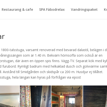
Restaurang & cafe
SPA Fäbodrelax
Vandringspaket
K
ar
1800-talsstuga, varsamt renoverad med bevarad dalastil, belägen i 
i våningssängen som är 1.40 m. Bekväm hörnsoffa som också är en
orstugan, där även en öppen spis finns. Vägg-TV. Separat kök med ky
med furubord. Rymligt badrum med helkaklad dusch och golvvärme sam
Avstånd till Smidgården och skidspår ca 200 m. Husdjur ej tillåtet.
stuga, hela längan kan hyras på förfrågan via epost