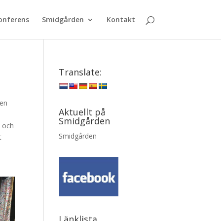
onferens
Smidgården
Kontakt
Translate:
den
Aktuellt på
Smidgården
l och
Smidgården
t
Länklista