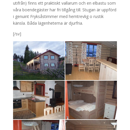
utifrån) finns ett praktiskt vallarum och en elbastu som
våra boendegäster har fri tillgång till. Stugan är uppförd
i genuint Fryksåstimmer med hemtrevlig o rustik
känsla. Båda lägenheterna är djurfria.
[/sv]