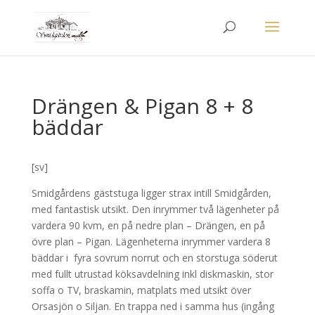
Drängen & Pigan 8 + 8
bäddar
[sv]
Smidgårdens gäststuga ligger strax intill Smidgården,
med fantastisk utsikt. Den inrymmer två lägenheter på
vardera 90 kvm, en på nedre plan – Drängen, en på
övre plan – Pigan. Lägenheterna inrymmer vardera 8
bäddar i fyra sovrum norrut och en storstuga söderut
med fullt utrustad köksavdelning inkl diskmaskin, stor
soffa o TV, braskamin, matplats med utsikt över
Orsasjön o Siljan. En trappa ned i samma hus (ingång